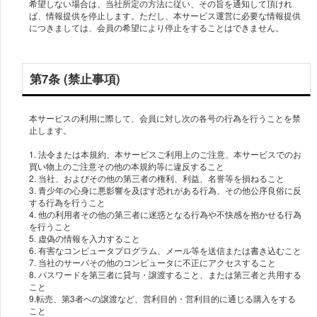
希望しない場合は、当社所定の方法に従い、その旨を通知して頂けれ
ば、情報提供を停止します。ただし、本サービス運営に必要な情報提供
につきましては、会員の希望により停止をすることはできません。
第7条 (禁止事項)
本サービスの利用に際して、会員に対し次の各号の行為を行うことを禁
止します。
1. 法令または本規約、本サービスご利用上のご注意、本サービスでのお
買い物上のご注意その他の本規約等に違反すること
2. 当社、およびその他の第三者の権利、利益、名誉等を損ねること
3. 青少年の心身に悪影響を及ぼす恐れがある行為、その他公序良俗に反
する行為を行うこと
4. 他の利用者その他の第三者に迷惑となる行為や不快感を抱かせる行為
を行うこと
5. 虚偽の情報を入力すること
6. 有害なコンピュータプログラム、メール等を送信または書き込むこと
7. 当社のサーバその他のコンピュータに不正にアクセスすること
8. パスワードを第三者に貸与・譲渡すること、または第三者と共用する
こと
9.転売、第3者への譲渡など、営利目的・営利目的に通じる購入をする
こと