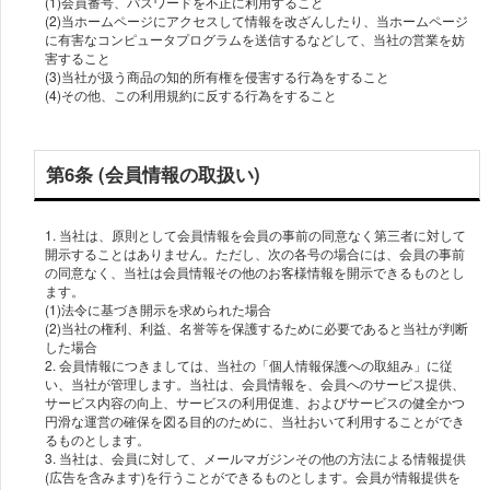
(1)会員番号、パスワードを不正に利用すること
(2)当ホームページにアクセスして情報を改ざんしたり、当ホームページ
に有害なコンピュータプログラムを送信するなどして、当社の営業を妨
害すること
(3)当社が扱う商品の知的所有権を侵害する行為をすること
(4)その他、この利用規約に反する行為をすること
第6条 (会員情報の取扱い)
1. 当社は、原則として会員情報を会員の事前の同意なく第三者に対して
開示することはありません。ただし、次の各号の場合には、会員の事前
の同意なく、当社は会員情報その他のお客様情報を開示できるものとし
ます。
(1)法令に基づき開示を求められた場合
(2)当社の権利、利益、名誉等を保護するために必要であると当社が判断
した場合
2. 会員情報につきましては、当社の「個人情報保護への取組み」に従
い、当社が管理します。当社は、会員情報を、会員へのサービス提供、
サービス内容の向上、サービスの利用促進、およびサービスの健全かつ
円滑な運営の確保を図る目的のために、当社おいて利用することができ
るものとします。
3. 当社は、会員に対して、メールマガジンその他の方法による情報提供
(広告を含みます)を行うことができるものとします。会員が情報提供を