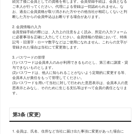
続完了後に会員としての資格を有します。会員登録手続は、会員となる
ご本人が行ってください。代理による登録は一切認められません。な
お、過去に会員資格が取り消された方やその他当社が相応しくないと判
断した方からの会員申込はお断りする場合があります。
2. 会員情報の入力
会員登録手続の際には、入力上の注意をよく読み、所定の入力フォーム
に必要事項を正確に入力してください。会員情報の登録において、特殊
記号・旧漢字・ローマ数字などはご使用になれません。これらの文字が
登録された場合は当社にて変更致します。
3. パスワードの管理
(1)パスワードは会員本人のみが利用できるものとし、第三者に譲渡・貸
与できないものとします。
(2)パスワードは、他人に知られることがないよう定期的に変更する等、
会員本人が責任をもって管理してください。
(3)パスワードを用いて当社に対して行われた意思表示は、会員本人の意
思表示とみなし、そのために生じる支払等はすべて会員の責任となりま
す。
第3条 (変更)
1. 会員は、氏名、住所など当社に届け出た事項に変更があった場合に