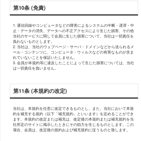
第10条 (免責)
1. 通信回線やコンピュータなどの障害によるシステムの中断・遅滞・中
止・データの消失、データへの不正アクセスにより生じた損害、その他
当社のサービスに関して会員に生じた損害について、当社は一切責任を
負わないものとします。
2. 当社は、当社のウェブページ・サーバ・ドメインなどから送られるメ
ール・コンテンツに、コンピュータ・ウィルスなどの有害なものが含ま
れていないことを保証いたしません。
3. 会員が本規約等に違反したことによって生じた損害については、当社
は一切責任を負いません。
第11条 (本規約の改定)
当社は、本規約を任意に改定できるものとし、また、当社において本規
約を補充する規約（以下「補充規約」といいます）を定めることができ
ます。本規約の改定または補充は、改定後の本規約または補充規約を当
社所定のサイトに掲示したときにその効力を生じるものとします。この